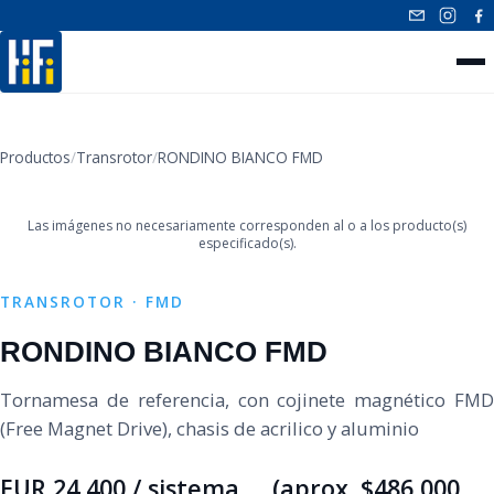
INICIO
Productos
/
Transrotor
/
RONDINO BIANCO FMD
‹
›
NUESTROS PRODUCTOS
Las imágenes no necesariamente corresponden al o a los producto(s)
CONTACTO
especificado(s).
TRANSROTOR · FMD
RONDINO BIANCO FMD
Tornamesa de referencia, con cojinete magnético FMD
(Free Magnet Drive), chasis de acrilico y aluminio
EUR 24,400 / sistema (aprox. $486,000