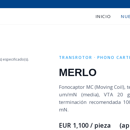
INICIO
NU
›
TRANSROTOR · PHONO CART
 especificado(s).
MERLO
Fonocaptor MC (Moving Coil), t
um/mN (media), VTA 20 gr
terminación recomendada 10
mN.
EUR 1,100 / pieza (ap