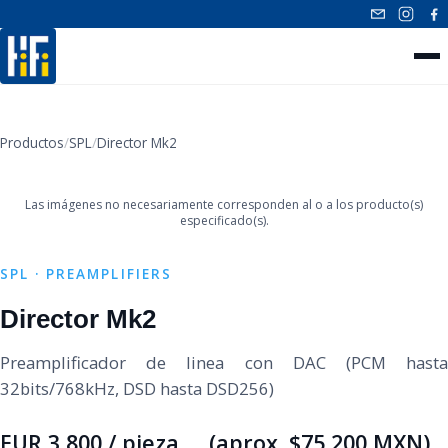
INICIO
Productos
/
SPL
/
Director Mk2
‹
›
NUESTROS PRODUCTOS
Las imágenes no necesariamente corresponden al o a los producto(s)
CONTACTO
especificado(s).
SPL · PREAMPLIFIERS
Director Mk2
Preamplificador de linea con DAC (PCM hasta
32bits/768kHz, DSD hasta DSD256)
EUR 3,800 / pieza (aprox. $75,200 MXN)