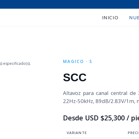
INICIO
NU
›
MAGICO · S
 especificado(s).
SCC
Altavoz para canal central de 3
22Hz-50kHz, 89dB/2.83V/1m, 
Desde USD $25,300 / p
VARIANTE
PREC