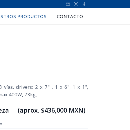
ESTROS PRODUCTOS
CONTACTO
 vías, drivers: 2 x 7" , 1 x 6", 1 x 1",
max.400W, 73kg,
ieza (aprox. $436,000 MXN)
IO