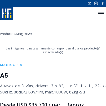
INICIO
Productos
/
Magico
/
A5
‹
›
NUESTROS PRODUCTOS
Las imágenes no necesariamente corresponden al o a los producto(s)
CONTACTO
especificado(s).
MAGICO · A
A5
Altavoz de 3 vías, drivers: 3 x 9", 1 x 5", 1 x 1", 22Hz-
50kHz, 88dB/2.83V/1m, max.1000W, 82kg c/u
Desde USD $35,700 / par (aprox.