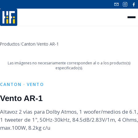
INICIO
Productos
/
Canton
/
Vento AR-1
‹
›
NUESTROS PRODUCTOS
Las imágenes no necesariamente corresponden al o a los producto(s)
CONTACTO
especificado(s).
CANTON · VENTO
Vento AR-1
Altavoz 2 vías para Dolby Atmos, 1 woofer/medios de 6.1,
1 tweeter de 1", 50Hz-30kHz, 84.5dB/2.83V/1m, 4 Ohms,
max.100W, 8.2kg c/u